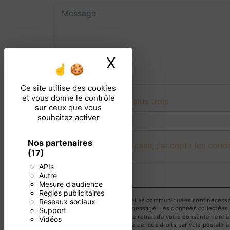
X
Masquer le ban
Ce site utilise des cookies
et vous donne le contrôle
Combien font deux plus trois
sur ceux que vous
souhaitez activer
Nos partenaires
En cochant cette case, j'accepte les condi
(17)
APIs
Autre
Mesure d'audience
Régies publicitaires
** Les données personnelles communiquées sont nécessaires
Réseaux sociaux
but de répondre à votre message. Les données collectées se
Support
limitation, d’opposition, de retrait de votre consentement 
Vidéos
mortem. Vous pouvez exercer ces droits par voie postale à 