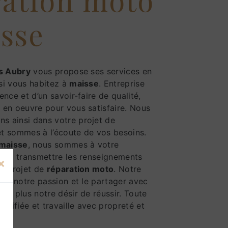
isse
s Aubry
vous propose ses services en
 si vous habitez à
maisse
. Entreprise
ence et d’un savoir-faire de qualité,
 en oeuvre pour vous satisfaire. Nous
 ainsi dans votre projet de
t sommes à l’écoute de vos besoins.
maisse
, nous sommes à votre
vous transmettre les renseignements
×
re projet de
réparation moto
. Notre
out notre passion et le partager avec
re plus notre désir de réussir. Toute
ualifiée et travaille avec propreté et