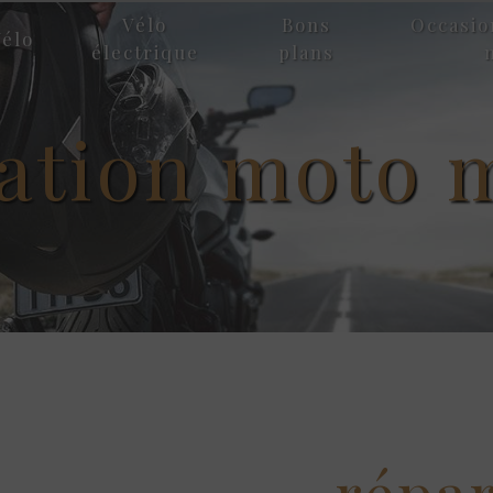
Vélo
Bons
Occasio
élo
électrique
plans
ation moto 
répa