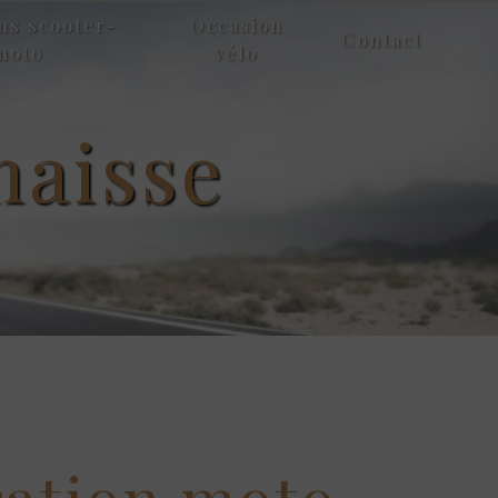
ns scooter-
Occasion
Contact
moto
vélo
maisse
ration moto