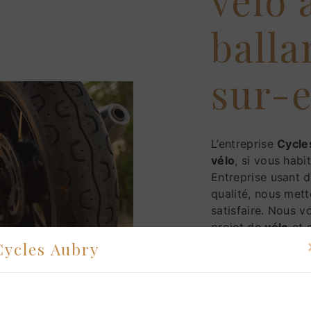
balla
sur-
L’entreprise
Cycle
vélo
, si vous habi
Entreprise usant d
qualité, nous met
satisfaire. Nous 
projet de
vélo
et 
vous habitez à
ba
Cycles Aubry
à votre dispositio
renseignements né
Notre métier est a
avec vous renforce