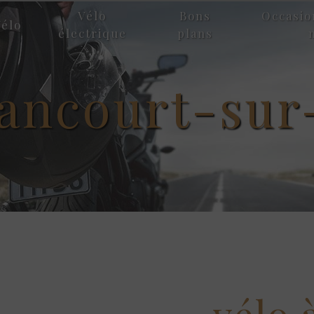
Vélo
Bons
Occasio
élo
électrique
plans
lancourt-su
vélo 