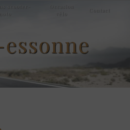
ns scooter-
Occasion
Contact
moto
vélo
r-essonne
à