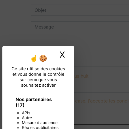
X
Masquer le ban
Ce site utilise des cookies
et vous donne le contrôle
Combien font dix plus huit
sur ceux que vous
souhaitez activer
Nos partenaires
En cochant cette case, j'accepte les condi
(17)
APIs
Autre
Mesure d'audience
Régies publicitaires