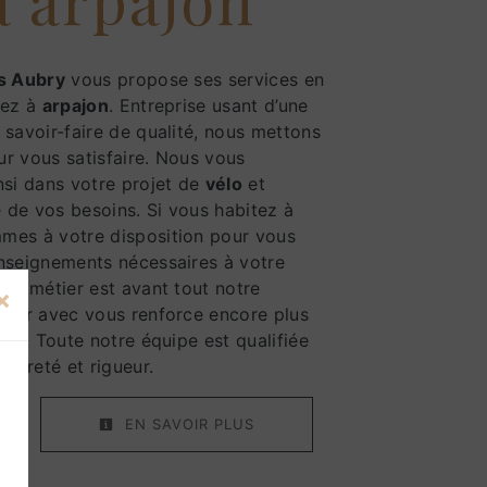
s Aubry
vous propose ses services en
tez à
arpajon
. Entreprise usant d’une
 savoir-faire de qualité, nous mettons
ur vous satisfaire. Nous vous
si dans votre projet de
vélo
et
 de vos besoins. Si vous habitez à
mes à votre disposition pour vous
enseignements nécessaires à votre
tre métier est avant tout notre
×
tager avec vous renforce encore plus
ssir. Toute notre équipe est qualifiée
ropreté et rigueur.
EN SAVOIR PLUS