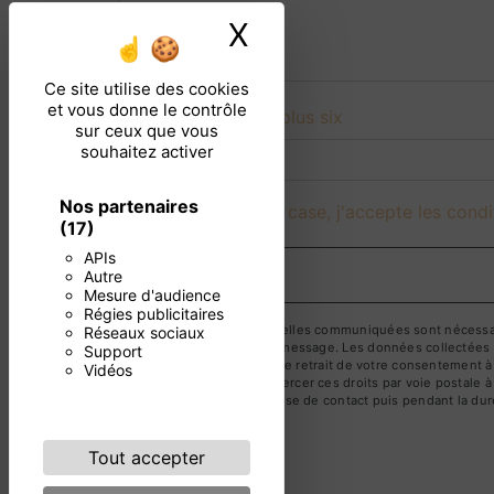
X
Masquer le ban
Ce site utilise des cookies
et vous donne le contrôle
Combien font neuf plus six
sur ceux que vous
souhaitez activer
Nos partenaires
En cochant cette case, j'accepte les condi
(17)
APIs
Autre
Mesure d'audience
Régies publicitaires
** Les données personnelles communiquées sont nécessaires
Réseaux sociaux
but de répondre à votre message. Les données collectées se
Support
limitation, d’opposition, de retrait de votre consentement 
Vidéos
mortem. Vous pouvez exercer ces droits par voie postale à 
pendant la période de prise de contact puis pendant la duré
droits.
Tout accepter