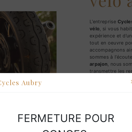
L’entreprise
Cycle
vélo
, si vous habi
expérience et d’un
tout en oeuvre po
accompagnons ain
sommes à l’écoute
arpajon
, nous som
transmettre les r
projet de
vélo
. No
Cycles Aubry
passion et le par
notre désir de réu
et travaille avec p
FERMETURE POUR