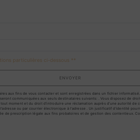
deau des cookies
tions particulières ci-dessous **
ENVOYER
 aux fins de vous contacter et sont enregistrées dans un fichier informatisé. E
ront communiquées aux seuls destinataires suivants: . Vous disposez de droits d
à tout moment et du droit d’introduire une réclamation auprès d’une autorité de c
l'adresse ou par courrier électronique à l'adresse . Un justificatif d'identité 
e de prescription légale aux fins probatoires et de gestion des contentieux. Cons