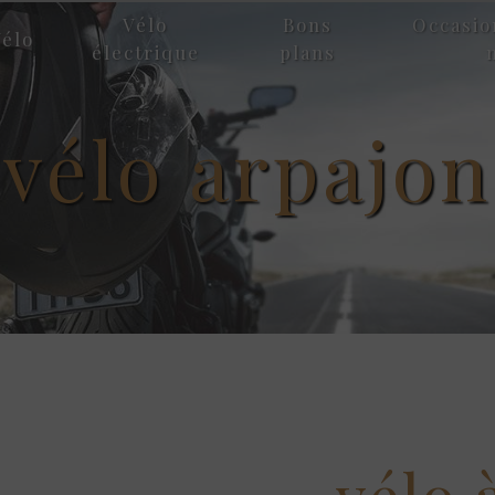
Vélo
Bons
Occasio
élo
électrique
plans
vélo arpajon
vélo 