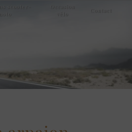
ns scooter-
Occasion
Contact
moto
vélo
à arpajon